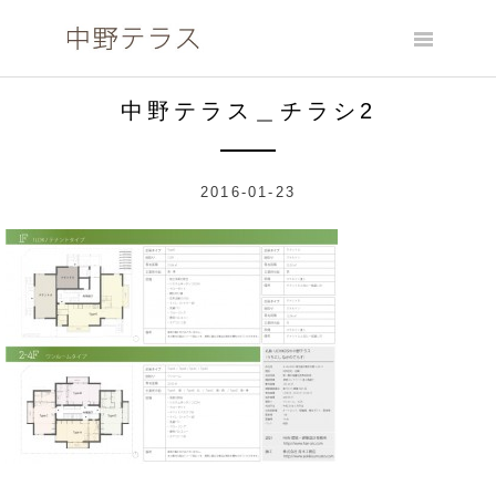
Skip
to
content
中野テラス＿チラシ2
2016-01-23