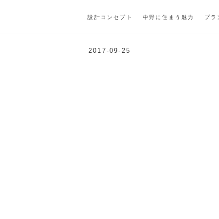
IMG_20170913_175917
設計コンセプト
中野に住まう魅力
プラ
2017-09-25