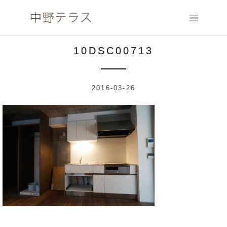
Skip
to
content
10DSC00713
2016-03-26