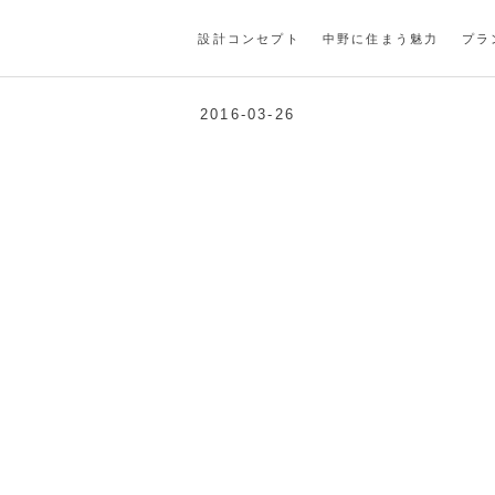
3DSC00742
設計コンセプト
中野に住まう魅力
プラ
2016-03-26